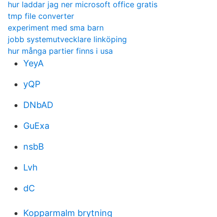
hur laddar jag ner microsoft office gratis
tmp file converter
experiment med sma barn
jobb systemutvecklare linköping
hur många partier finns i usa
YeyA
yQP
DNbAD
GuExa
nsbB
Lvh
dC
Kopparmalm brytning